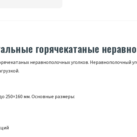
тальные горячекатаные неравно
горячекатаных неравнополочных уголков. Неравнополочный уг
агрузкой.
до 250×160 мм. Основные размеры:
кций