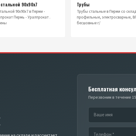
 стальной 90х90х7
Трубы
тальной 90х90х7 в Перми -
Трубы стальные в Перми со скла
прокат Пермь - Уралпрокат .
профильные, электросварные, В
цены
бесшовные г/
Бесплатная консу
Перезвоним в течение 15
Е
ичие на складе и рассчитает