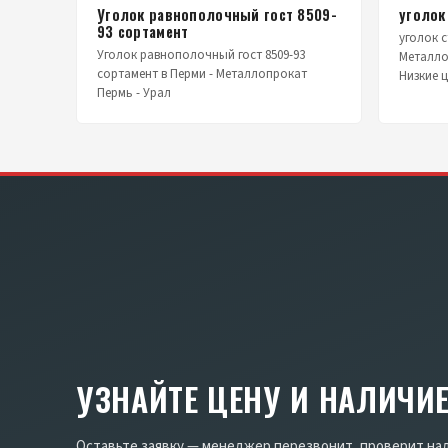
Уголок равнополочный гост 8509-
уголок
93 сортамент
уголок с
Уголок равнополочный гост 8509-93
Металло
сортамент в Перми - Металлопрокат
Низкие 
Пермь - Урал
УЗНАЙТЕ ЦЕНУ И НАЛИЧИ
Оставьте заявку — менеджер перезвонит, проверит нал