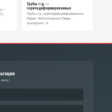
Трубы г/д —
горячедеформированные
да —
Трубы г/д - горячедеформированные в
ГП,
Перми - Металлопрокат Пермь -
Уралпрокат . Н
льтация
 минут