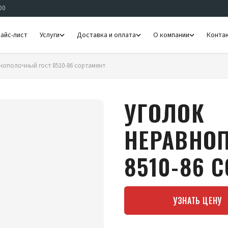
00
айс-лист
Услуги
Доставка и оплата
О компании
Конта
нополочный гост 8510-86 сортамент
УГОЛОК
НЕРАВНО
8510-86 
УЗНАТЬ ЦЕНУ